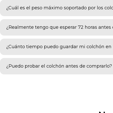
¿Cuál es el peso máximo soportado por los co
Todos nuestros colchones SweetNight pueden soport
¿Realmente tengo que esperar 72 horas antes 
Puede empezar a utilizar su nuevo colchón después 
completamente y eliminar cualquier olor a producto 
¿Cuánto tiempo puedo guardar mi colchón en 
El colchón se puede guardar en la caja durante un me
¿Puedo probar el colchón antes de comprarlo?
Desafortunadamente no. En este momento estamos ve
tienda física en un futuro cercano para que puedas 
Además, tenemos una
Política de Devolución
de 100 
fluida posible.