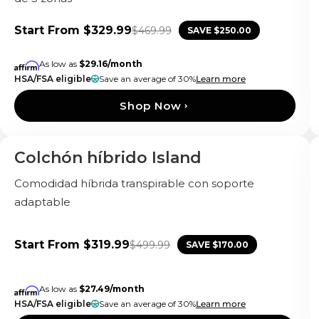
Start From
$329.99
$469.99
SAVE
$250.00
As low as
$29.16
/month
HSA/FSA eligible
Save an average of 30%
Learn more
Shop Now
Colchón híbrido Island
Almohadas Gratis
Comodidad híbrida transpirable con soporte
adaptable
Start From
$319.99
$499.99
SAVE
$170.00
As low as
$27.49
/month
HSA/FSA eligible
Save an average of 30%
Learn more