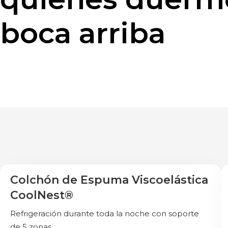
boca arriba
Colchón de Espuma Viscoelástica
Más vendido
CoolNest®
Refrigeración durante toda la noche con soporte
de 5 zonas