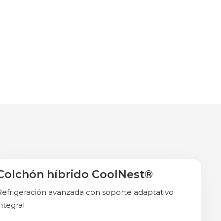
Colchón híbrido CoolNest®
Almohadas Gratis
Refrigeración avanzada con soporte adaptativo
integral