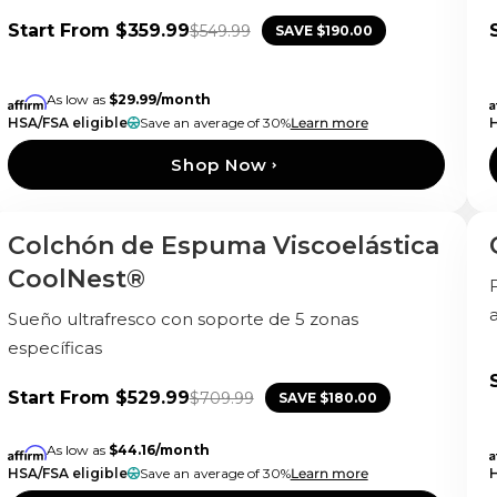
Start From
$359.99
$549.99
SAVE
$190.00
As low as
$29.99
/month
HSA/FSA eligible
Save an average of 30%
Learn more
Shop Now
Colchón de Espuma Viscoelástica
Recién llegado
CoolNest®
Sueño ultrafresco con soporte de 5 zonas
específicas
Start From
$529.99
$709.99
SAVE
$180.00
As low as
$44.16
/month
HSA/FSA eligible
Save an average of 30%
Learn more