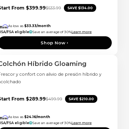
Start From
$399.99
$533.99
SAVE
$134.00
As low as
$33.33
/month
HSA/FSA eligible
Save an average of 30%
Learn more
Shop Now
Colchón Híbrido Gloaming
Almohadas Gratis
Frescor y confort con alivio de presión híbrido y
acolchado
Start From
$289.99
$499.99
SAVE
$210.00
As low as
$24.16
/month
HSA/FSA eligible
Save an average of 30%
Learn more