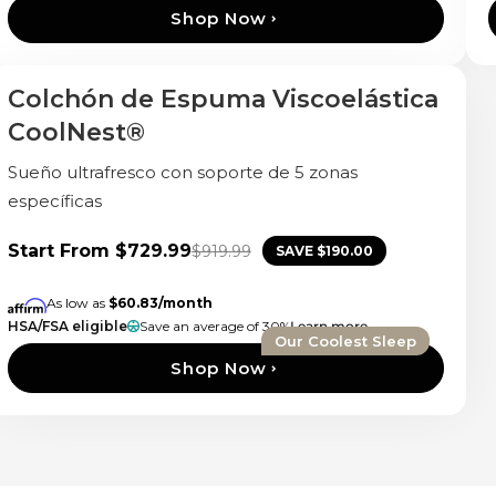
Shop Now
Colchón de Espuma Viscoelástica
Recién llegado
CoolNest®
Sueño ultrafresco con soporte de 5 zonas
específicas
Start From
$729.99
$919.99
SAVE
$190.00
As low as
$60.83
/month
HSA/FSA eligible
Save an average of 30%
Learn more
Our Coolest Sleep
Shop Now