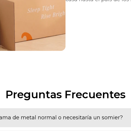
Preguntas Frecuentes
cama de metal normal o necesitaría un somier?
po de bases de cama con o sin somier.