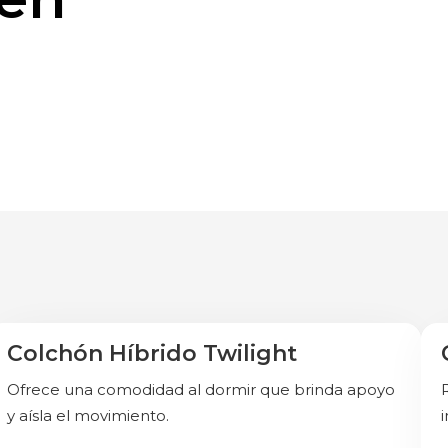
Colchón Híbrido Twilight
Oferta especial
Almohadas Gratis
Ofrece una comodidad al dormir que brinda apoyo
y aísla el movimiento.